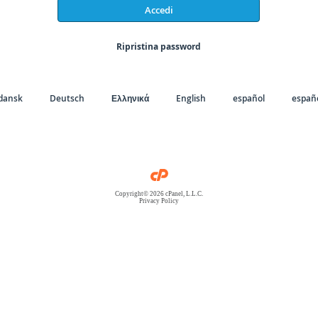
Accedi
Ripristina password
dansk
Deutsch
Ελληνικά
English
español
españo
Copyright© 2026 cPanel, L.L.C.
Privacy Policy